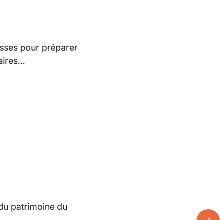
lisses pour préparer
ires...
t du patrimoine du