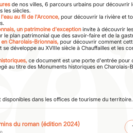
ures
de nos villes, 6 parcours urbains pour découvrir l
s les siècles.
l'eau au fil de l'Arconce,
pour découvrir la rivière et to
s.
onnais, un patrimoine d'exception
invite à découvrir le
sur le plan patrimonial que des savoir-faire et de la gas
le en Charolais-Brionnais,
pour découvrir comment c
et
et se développe au XVIIIe siècle à Chauffailles et les
istoriques,
ce document est une porte d'entrée pour d
égé au titre des Monuments historiques en Charolais-B
disponibles dans les offices de tourisme du territoire.
mins du roman (édition 2024)
Ko