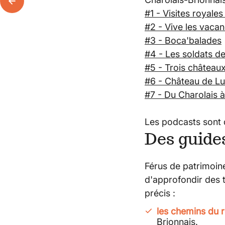
#1 - Visites royal
#2 - Vive les vacan
#3 - Boca'balades
#4 - Les soldats d
#5 - Trois châteaux
#6 - Château de Luc
#7 - Du Charolais 
Les podcasts sont 
Des guide
Férus de patrimoi
d'approfondir des 
précis :
les chemins du
Brionnais.