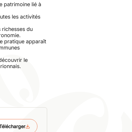
e patrimoine lié à
utes les activités
s richesses du
tronomie.
te pratique apparaît
 communes
écouvrir le
rionnais.
Télécharger