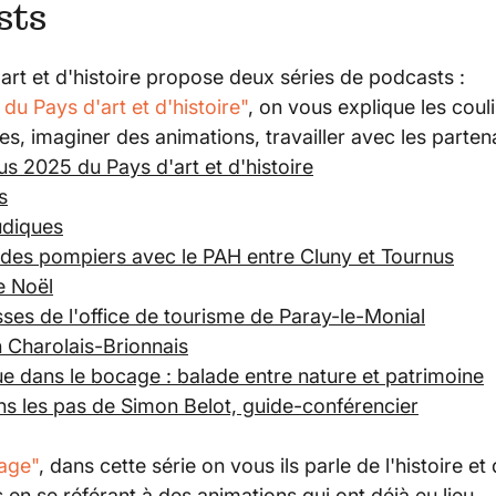
sts
art et d'histoire propose deux séries de podcasts :
du Pays d'art et d'histoire"
, on vous explique les cou
es, imaginer des animations, travailler avec les partena
s 2025 du Pays d'art et d'histoire
s
ludiques
 des pompiers avec le PAH entre Cluny et Tournus
e Noël
sses de l'office de tourisme de Paray-le-Monial
n Charolais-Brionnais
e dans le bocage : balade entre nature et patrimoine
ns les pas de Simon Belot, guide-conférencier
age"
, dans cette série on vous ils parle de l'histoire e
 en se référant à des animations qui ont déjà eu lieu.