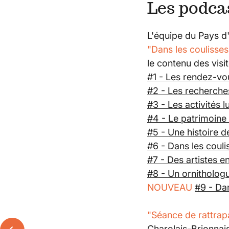
Les podca
L'équipe du Pays d'
"Dans les coulisses 
le contenu des visit
#1 - Les rendez-vou
#2 - Les recherche
#3 - Les activités 
#4 - Le patrimoine
#5 - Une histoire d
#6 - Dans les couli
#7 - Des artistes e
#8 - Un ornithologu
NOUVEAU
#9 - Da
"Séance de rattrap
Charolais-Brionnais