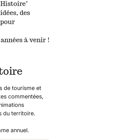
'Histoire"
uidées, des
 pour
 années à venir !
toire
s de tourisme et
ites commentées,
nimations
 du territoire.
mme annuel.