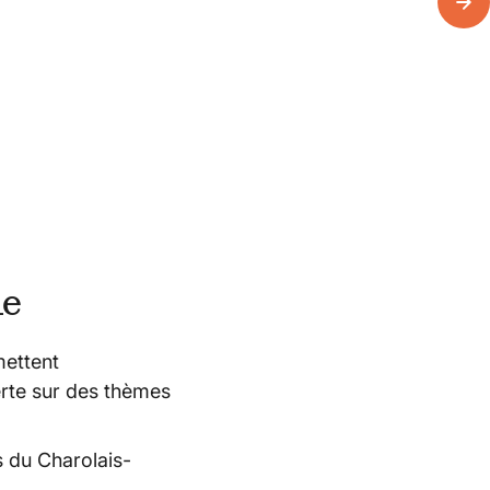
ne
ettent
rte sur des thèmes
s du Charolais-