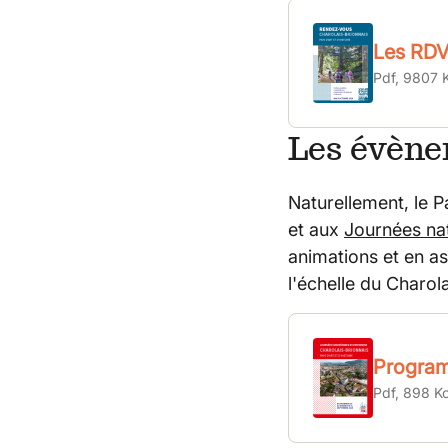
Les RDV 
Pdf, 9807 
Les évène
Naturellement, le P
et aux
Journées nat
animations et en a
l'échelle du Charol
Program
Pdf, 898 K