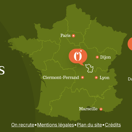
Du
•
•
•
On recrute
Mentions légales
Plan du site
Crédits