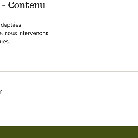
 - Contenu
adaptées,
e, nous intervenons
ues.
r