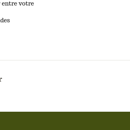
 entre votre
ndes
r